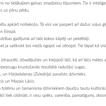
s no lielākajiem galvas smadzeņu tilpumiem. Tie ir inteliģen
tās uz pilnu pēdu.
ētu apkārt notiekošo. Tā viņi var paspert arī dažus soļus glu
an Eiropā.
jadzības gadījumā arī labi kokos kāpēji un peldētāji.
 ja satiksiet tos mežā ogojot vai sēņojot. Tie tāpat kā visi 
iztraucēti, izbadējušies un klejojoši lāči, kā arī lāču mātes
starpsugu krustošanās rezultātā radušās) sugas.
s, un Härjedalenas (Zviedrija) pavalsts dzīvnieks.
ācis un Mazais Lācis.
jiem totēmu un šamanisma dzīvniekiem daudzu tautu kultūrā
či tiek cildināti, ir viņu spēks, varenība, pamatīgums, dros