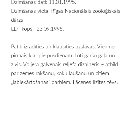
Dzimšanas dati: 11.01.1995.
Dzimšanas vieta: Rīgas Nacionālais zooloģiskais
dārzs
LDT kopš: 23.09.1995.
Patīk izrādīties un klausīties uzslavas. Vienmēr
pirmais klāt pie pusdienām. Ļoti garšo gaļa un
zivis. Voljera galvenais reljefa dizaineris – atbild
par zemes rakšanu, koku laušanu un citiem
„labiekārtošanas” darbiem. Lācenes Ilzītes tēvs.