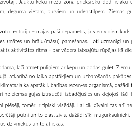
apdzīvotāji. Jauktu koku mežu zonā priekšroku dod lielā
iem, deguma vietām, purviem un ūdenstilpēm. Ziemas guļ
zīvoto teritoriju – mājas paši nepametīs, ja vien viņiem k
nes (mātes un brāļu/māsu) pamešanas. Ļoti uzmanīgi un pie
akts aktivitātes ritma - par vēdera labsajūtu rūpējas kā die
odama, lāči atmet pūliņiem ar ķepu un dodas gulēt. Ziemu ķ
uļā, atkarībā no laika apstākļiem un uzbarošanās pakāpes,
klimats/laika apstākļi, barības rezerves organismā, dažād
ri no ziemas guļas iztraucēti, izbadējušies un klejojoši lāči
ni plēsēji, tomēr ir tipiski visēdāji. Lai cik dīvaini tas arī
rētāji putni un to olas, zivis, dažādi sīki mugurkaulnieki, 
us dzīvniekus un to atliekas.