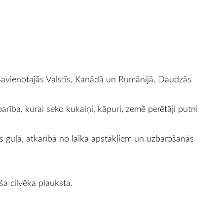
 Savienotajās Valstīs, Kanādā un Rumānijā. Daudzās
 barība, kurai seko kukaiņi, kāpuri, zemē perētāji putni
as guļā, atkarībā no laika apstākļiem un uzbarošanās
uša cilvēka plauksta.