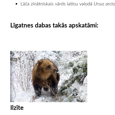
Lāča zinātniskais vārds latīņu valodā
Ursus arct
Līgatnes dabas takās apskatāmi:
Ilzīte