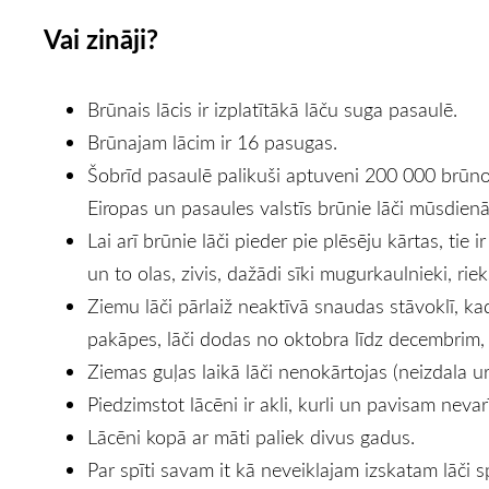
Vai zināji?
Brūnais lācis ir izplatītākā lāču suga pasaulē.
Brūnajam lācim ir 16 pasugas.
Šobrīd pasaulē palikuši aptuveni 200 000 brūno
Eiropas un pasaules valstīs brūnie lāči mūsdienās
Lai arī brūnie lāči pieder pie plēsēju kārtas, tie
un to olas, zivis, dažādi sīki mugurkaulnieki, rie
Ziemu lāči pārlaiž neaktīvā snaudas stāvoklī, k
pakāpes, lāči dodas no oktobra līdz decembrim, 
Ziemas guļas laikā lāči nenokārtojas (neizdala u
Piedzimstot lācēni ir akli, kurli un pavisam nevar
Lācēni kopā ar māti paliek divus gadus.
Par spīti savam it kā neveiklajam izskatam lāči s