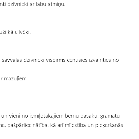
ti dzīvnieki ar labu atmiņu.
ži kā cilvēki.
savvaļas dzīvnieki vispirms centīsies izvairīties no
 ar mazuļiem.
s un vieni no iemīļotākajiem bērnu pasaku, grāmatu
me, pašpārliecinātība, kā arī mīlestība un pieķeršanās