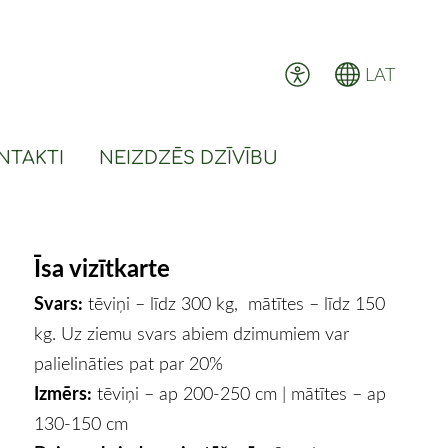
LAT
NTAKTI
NEIZDZĒS DZĪVĪBU
Īsa vizītkarte
Svars:
tēviņi – līdz 300 kg, mātītes – līdz 150
kg. Uz ziemu svars abiem dzimumiem var
palielināties pat par 20%
Izmērs:
tēviņi – ap 200-250 cm | mātītes – ap
130-150 cm