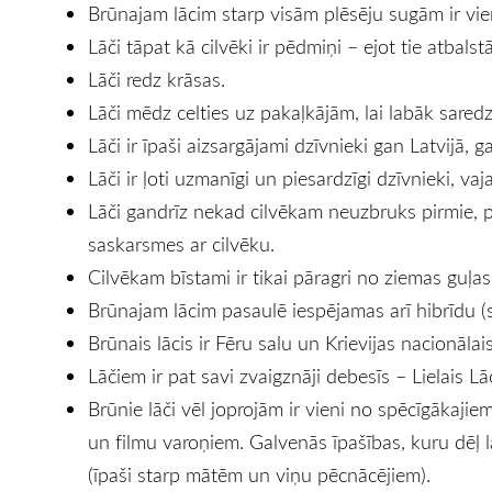
Brūnajam lācim starp visām plēsēju sugām ir vien
Lāči tāpat kā cilvēki ir pēdmiņi – ejot tie atbals
Lāči redz krāsas.
Lāči mēdz celties uz pakaļkājām, lai labāk saredz
Lāči ir īpaši aizsargājami dzīvnieki gan Latvijā, g
Lāči ir ļoti uzmanīgi un piesardzīgi dzīvnieki, va
Lāči gandrīz nekad cilvēkam neuzbruks pirmie, pat
saskarsmes ar cilvēku.
Cilvēkam bīstami ir tikai pāragri no ziemas guļas 
Brūnajam lācim pasaulē iespējamas arī hibrīdu (
Brūnais lācis ir Fēru salu un Krievijas nacionālai
Lāčiem ir pat savi zvaigznāji debesīs – Lielais L
Brūnie lāči vēl joprojām ir vieni no spēcīgāka
un filmu varoņiem. Galvenās īpašības, kuru dēļ lā
(īpaši starp mātēm un viņu pēcnācējiem).