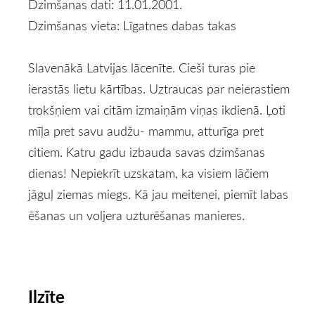
Dzimšanas dati: 11.01.2001.
Dzimšanas vieta: Līgatnes dabas takas
Slavenākā Latvijas lācenīte. Cieši turas pie
ierastās lietu kārtības. Uztraucas par neierastiem
trokšņiem vai citām izmaiņām viņas ikdienā. Ļoti
mīļa pret savu audžu- mammu, atturīga pret
citiem. Katru gadu izbauda savas dzimšanas
dienas! Nepiekrīt uzskatam, ka visiem lāčiem
jāguļ ziemas miegs. Kā jau meitenei, piemīt labas
ēšanas un voljera uzturēšanas manieres.
Ilzīte