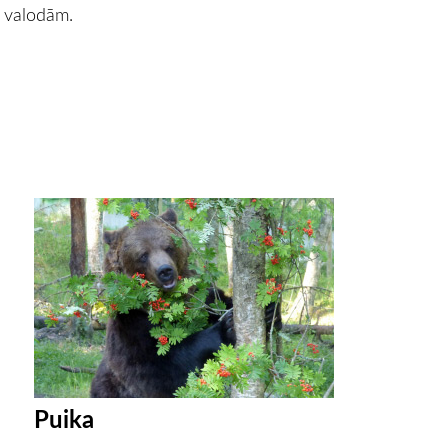
s) valodām.
Puika