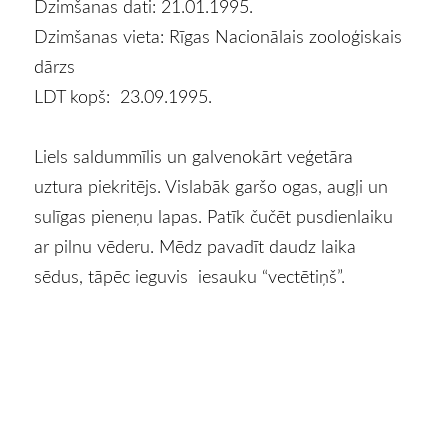
Dzimšanas dati: 21.01.1995.
Dzimšanas vieta: Rīgas Nacionālais zooloģiskais
dārzs
LDT kopš: 23.09.1995.
Liels saldummīlis un galvenokārt veģetāra
uztura piekritējs. Vislabāk garšo ogas, augļi un
sulīgas pieneņu lapas. Patīk čučēt pusdienlaiku
ar pilnu vēderu. Mēdz pavadīt daudz laika
sēdus, tāpēc ieguvis iesauku “vectētiņš”.