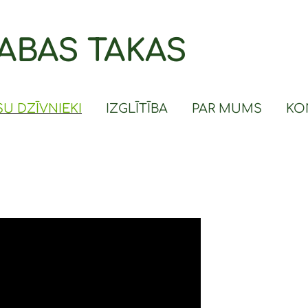
ABAS TAKAS
U DZĪVNIEKI
IZGLĪTĪBA
PAR MUMS
KO