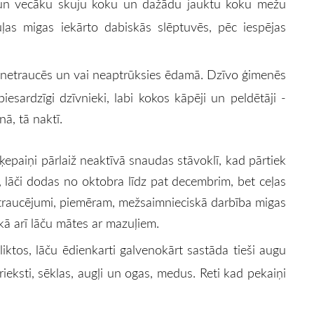
ku un vecāku skuju koku un dažādu jauktu koku mežu
as migas iekārto dabiskās slēptuvēs, pēc iespējas
āds netraucēs un vai neaptrūksies ēdamā. Dzīvo ģimenēs
sardzīgi dzīvnieki, labi kokos kāpēji un peldētāji -
nā, tā naktī.
epaiņi pārlaiž neaktīvā snaudas stāvoklī, kad pārtiek
 lāči dodas no oktobra līdz pat decembrim, bet ceļas
i traucējumi, piemēram, mežsaimnieciskā darbība migas
, kā arī lāču mātes ar mazuļiem.
 neliktos, lāču ēdienkarti galvenokārt sastāda tieši augu
rieksti, sēklas, augļi un ogas, medus. Reti kad pekaiņi