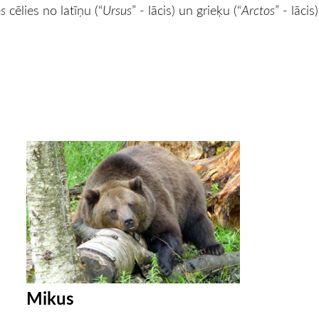
os
cēlies no latīņu (“
Ursus
” - lācis) un grieķu (“
Arctos
” - lāci
Mikus