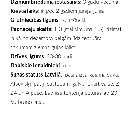
Dzimumbrieduma iestāšanās
: 3 gadu vecumā
Riesta laiks
: ik pēc 2 gadiem jūnijā-jūlijā
Grūtniecības ilgums
: ~7 mēneši
Pēcnācēju skaits
: 1-3 (maksimums 4-5), dzimst
laikā no decembra beigām līdz februāra
sākumam ziemas guļas laikā
Dzīves ilgums
: 20-30 gadi
Dabiskie ienaidnieki
: nav
Sugas statuss Latvijā
: Īpaši aizsargājama suga.
Atsevišķi īpatņi sastopami galvenokārt valsts Z,
ZA un A pusē. Latvijas teritorijā uzturas ap 20 -
50 brūno lāču.