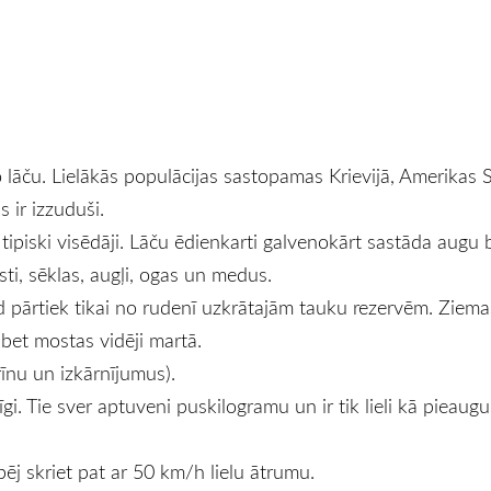
 lāču. Lielākās populācijas sastopamas Krievijā, Amerikas
 ir izzuduši.
 ir tipiski visēdāji. Lāču ēdienkarti galvenokārt sastāda augu
ksti, sēklas, augļi, ogas un medus.
ad pārtiek tikai no rudenī uzkrātajām tauku rezervēm. Ziem
bet mostas vidēji martā.
rīnu un izkārnījumus).
īgi. Tie sver aptuveni puskilogramu un ir tik lieli kā pieaug
pēj skriet pat ar 50 km/h lielu ātrumu.