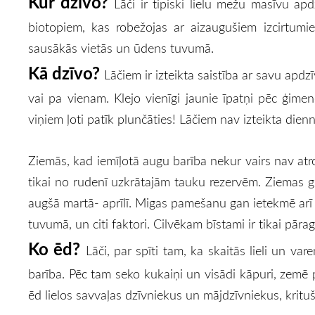
Kur dzīvo?
Lāči ir tipiski lielu mežu masīvu 
biotopiem, kas robežojas ar aizaugušiem izcirtum
sausākās vietās un ūdens tuvumā.
Kā dzīvo?
Lāčiem ir izteikta saistība ar savu apd
vai pa vienam. Klejo vienīgi jaunie īpatņi pēc ģime
viņiem ļoti patīk plunčāties! Lāčiem nav izteikta dienn
Ziemās, kad iemīļotā augu barība nekur vairs nav atr
tikai no rudenī uzkrātajām tauku rezervēm. Ziemas g
augšā martā- aprīlī. Migas pamešanu gan ietekmē arī 
tuvumā, un citi faktori. Cilvēkam bīstami ir tikai pārag
Ko ēd?
Lāči, par spīti tam, ka skaitās lieli un vare
barība. Pēc tam seko kukaiņi un visādi kāpuri, zemē pe
ēd lielos savvaļas dzīvniekus un mājdzīvniekus, krituš