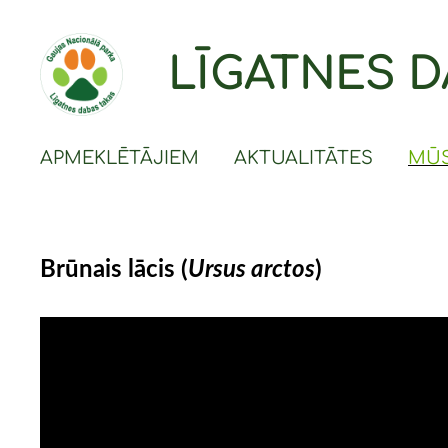
LĪGATNES D
APMEKLĒTĀJIEM
AKTUALITĀTES
MŪS
Brūnais lācis (
Ursus arctos
)