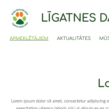
LĪGATNES D
APMEKLĒTĀJIEM
AKTUALITĀTES
MŪS
L
Lorem ipsum dolor sit amet, consectetur adipiscing 
exercitation ullamco laboris nisi ut aliquip ex ea 