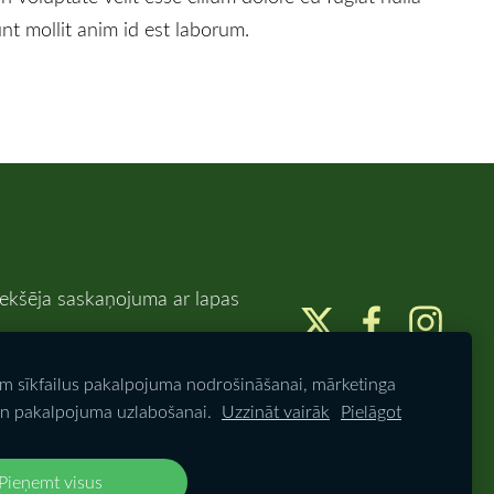
unt mollit anim id est laborum.
riekšēja saskaņojuma ar lapas
am sīkfailus pakalpojuma nodrošināšanai, mārketinga
n pakalpojuma uzlabošanai.
Uzzināt vairāk
Pielāgot
Pieņemt visus