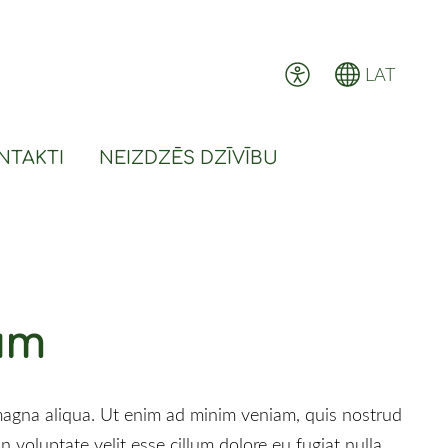
LAT
NTAKTI
NEIZDZĒS DZĪVĪBU
um
 magna aliqua. Ut enim ad minim veniam, quis nostrud
n voluptate velit esse cillum dolore eu fugiat nulla