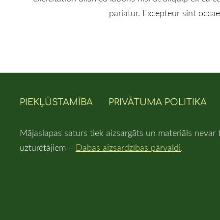
pariatur. Excepteur sint occae
PIEKĻŪSTAMĪBA
PRIVĀTUMA POLITIKA
Mājaslapas saturs tiek aizsargāts un materiāls nevar 
uzturētājiem –
Dabas aizsardzības pārvaldi
.