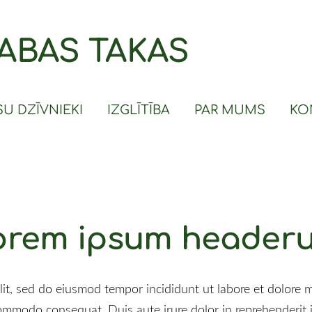
ABAS TAKAS
U DZĪVNIEKI
IZGLĪTĪBA
PAR MUMS
KO
orem ipsum header
elit, sed do eiusmod tempor incididunt ut labore et dolore
commodo consequat. Duis aute irure dolor in reprehenderit i