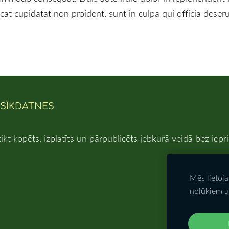
cat cupidatat non proident, sunt in culpa qui officia deser
SĪKDATNES
tikt kopēts, izplatīts un pārpublicēts jebkurā veidā bez iep
Mēs lietoj
nolūkiem u