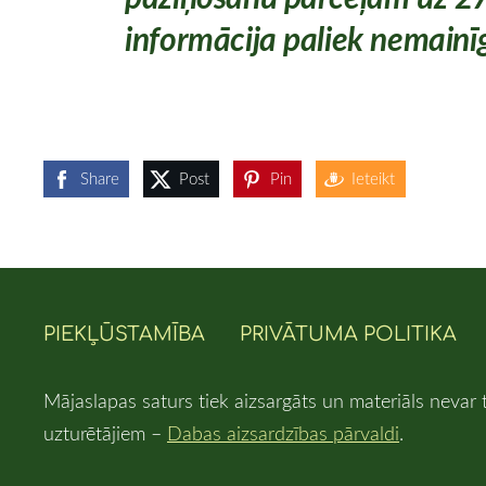
informācija paliek nemainīg
Share
Post
Pin
Ieteikt
PIEKĻŪSTAMĪBA
PRIVĀTUMA POLITIKA
Mājaslapas saturs tiek aizsargāts un materiāls nevar 
uzturētājiem –
Dabas aizsardzības pārvaldi
.