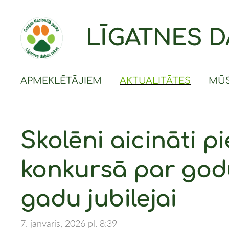
LĪGATNES D
APMEKLĒTĀJIEM
AKTUALITĀTES
MŪS
Skolēni aicināti p
konkursā par godu
gadu jubilejai
7. janvāris, 2026 pl. 8:39