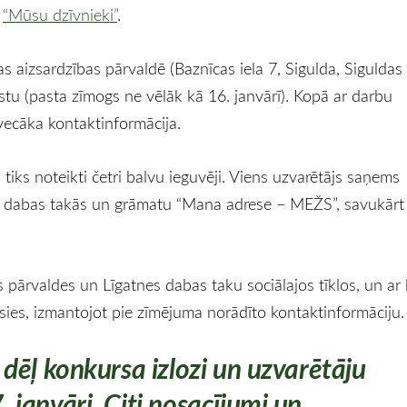
ā
“Mūsu dzīvnieki”
.
 aizsardzības pārvaldē (Baznīcas iela 7, Sigulda, Siguldas
stu (pasta zīmogs ne vēlāk kā 16. janvārī). Kopā ar darbu
 vecāka kontaktinformācija.
 tiks noteikti četri balvu ieguvēji. Viens uzvarētājs saņems
 dabas takās un grāmatu “Mana adrese – MEŽS”, savukārt 
s pārvaldes un Līgatnes dabas taku sociālajos tīklos, un ar
sies, izmantojot pie zīmējuma norādīto kontaktinformāciju.
dēļ konkursa izlozi un uzvarētāju
janvāri. Citi nosacījumi un