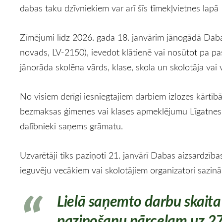
dabas taku dzīvniekiem var arī šīs tīmekļvietnes lap
Zīmējumi līdz 2026. gada 18. janvārim jānogādā Dabas
novads, LV-2150), ievedot klātienē vai nosūtot pa pa
jānorāda skolēna vārds, klase, skola un skolotāja vai
No visiem derīgi iesniegtajiem darbiem izlozes kārtībā
bezmaksas ģimenes vai klases apmeklējumu Līgatnes
dalībnieki saņems grāmatu.
Uzvarētāji tiks paziņoti 21. janvārī Dabas aizsardzība
ieguvēju vecākiem vai skolotājiem organizatori sazinā
Lielā saņemto darbu skaita 
paziņošanu pārceļam uz 27. 