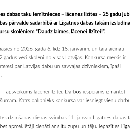
es dabas taku iemītnieces – lācenes Ilzītes – 25 gadu jubi
bas pārvalde sadarbībā ar Līgatnes dabas takām izsludin
su skolēniem “Daudz laimes, lācenei Ilzītei!”.
āsies no 2026. gada 6. līdz 18. janvārim, un tajā aicināti
12 gadus veci skolēni no visas Latvijas. Konkursa mērķis ir
nteresi par Latvijas dabu un savvaļas dzīvniekiem, īpaši
.
s – apsveikums lācenei Ilzītei. Darbos iespējams izmantot
došumam. Katrs dalībnieks konkursā var iesniegt vienu darbu
ītes dzimšanas dienas svinības 11. janvārī Līgatnes dabas t
 bet apmeklētāji cienāti ar siltu zupu un tēju. Iepazīties Līg