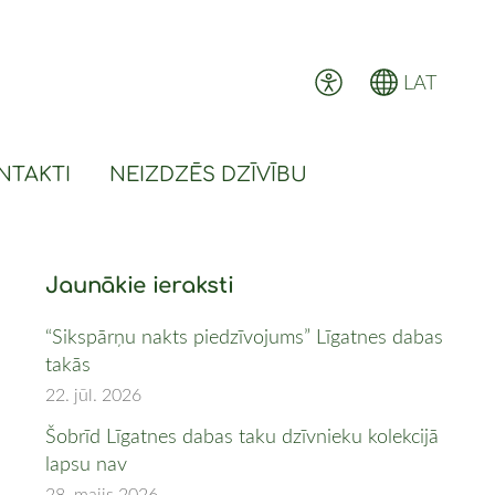
LAT
NTAKTI
NEIZDZĒS DZĪVĪBU
Jaunākie ieraksti
“Sikspārņu nakts piedzīvojums” Līgatnes dabas
takās
22. jūl. 2026
Šobrīd Līgatnes dabas taku dzīvnieku kolekcijā
lapsu nav
28. maijs 2026