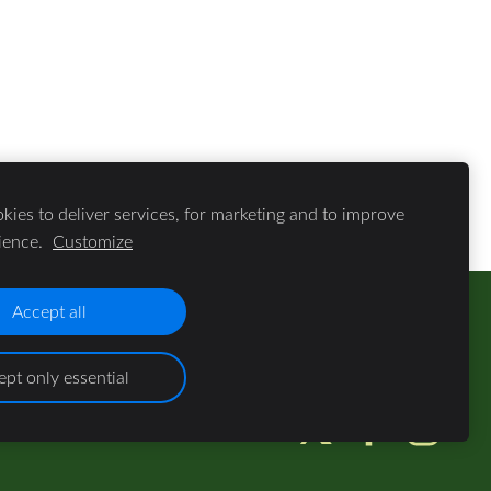
ies to deliver services, for marketing and to improve
ience.
Customize
Accept all
pt only essential
riekšēja saskaņojuma ar lapas