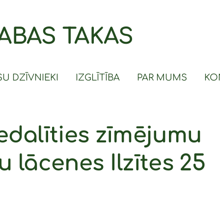
ABAS TAKAS
U DZĪVNIEKI
IZGLĪTĪBA
PAR MUMS
KO
iedalīties zīmējumu
 lācenes Ilzītes 25