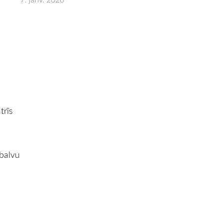
trīs
 balvu