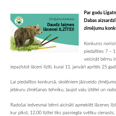
Par godu Līgatn
Dabas aizsardzī
zīmējumu konkur
Konkurss norisin
piedalīties 7 – 
veicināt bērnu i
iepazīstot lāceni Ilzīti, kurai 11. janvārī apritēs 25 gadi
Lai piedalītos konkursā, skolēniem jāizveido zīmējum
jebkuru zīmēšanas tehniku, ļaujot vaļu iztēlei un ra
Radošai iedvesmai bērni aicināti apmeklēt lācenes Ilz
kur plkst. 12.00 Ilzītei tiks pasniegta svētku cienasts,