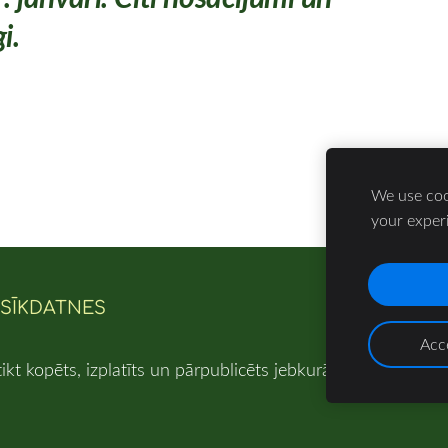
i.
We use cook
your exper
SĪKDATNES
Acce
tikt kopēts, izplatīts un pārpublicēts jebkurā veidā bez iep