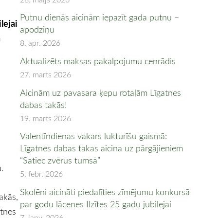
Putnu dienās aicinām iepazīt gada putnu –
lejai
apodziņu
a
8. apr. 2026
Aktualizēts maksas pakalpojumu cenrādis
27. marts 2026
Aicinām uz pavasara ķepu rotaļām Līgatnes
dabas takās!
19. marts 2026
Valentīndienas vakars lukturīšu gaismā:
Līgatnes dabas takas aicina uz pārgājieniem
“Satiec zvērus tumsā”
.
5. febr. 2026
Skolēni aicināti piedalīties zīmējumu konkursā
akās,
par godu lācenes Ilzītes 25 gadu jubilejai
atnes
7. janv. 2026