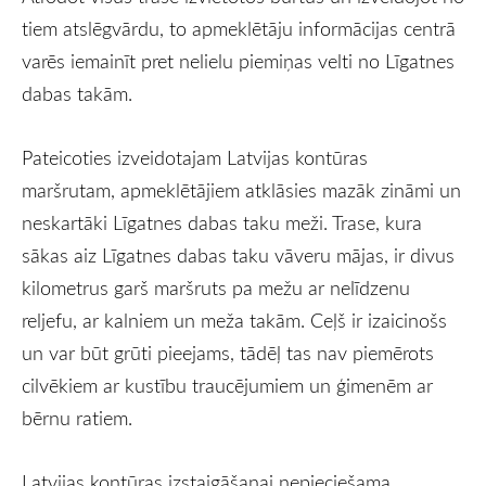
tiem atslēgvārdu, to apmeklētāju informācijas centrā
varēs iemainīt pret nelielu piemiņas velti no Līgatnes
dabas takām.
Pateicoties izveidotajam Latvijas kontūras
maršrutam, apmeklētājiem atklāsies mazāk zināmi un
neskartāki Līgatnes dabas taku meži. Trase, kura
sākas aiz Līgatnes dabas taku vāveru mājas, ir divus
kilometrus garš maršruts pa mežu ar nelīdzenu
reljefu, ar kalniem un meža takām. Ceļš ir izaicinošs
un var būt grūti pieejams, tādēļ tas nav piemērots
cilvēkiem ar kustību traucējumiem un ģimenēm ar
bērnu ratiem.
Latvijas kontūras izstaigāšanai nepieciešama