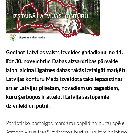
Godinot Latvijas valsts izveides gadadienu, no 11.
līdz 30. novembrim Dabas aizsardzības pārvalde
laipni aicina Līgatnes dabas takās izstaigāt marķētu
Latvijas kontūru Mežā izveidotā taka iepazīstinās
arī ar Latvijas pilsētām, novadiem un pagastiem,
kuru ģerboņos ir attēloti Latvijā sastopamie
dzīvnieki un putni.
Patriotisko pastaigas maršrutu papildina burtu spēle.
Atrodot visus trasē izvietotos burtus un izveidojot no