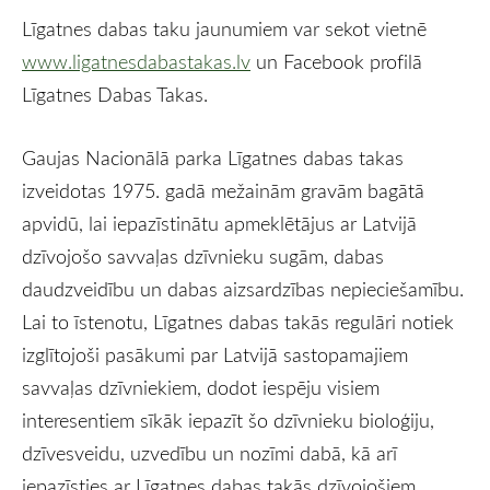
Līgatnes dabas taku jaunumiem var sekot vietnē
www.ligatnesdabastakas.lv
un Facebook profilā
Līgatnes Dabas Takas.
Gaujas Nacionālā parka Līgatnes dabas takas
izveidotas 1975. gadā mežainām gravām bagātā
apvidū, lai iepazīstinātu apmeklētājus ar Latvijā
dzīvojošo savvaļas dzīvnieku sugām, dabas
daudzveidību un dabas aizsardzības nepieciešamību.
Lai to īstenotu, Līgatnes dabas takās regulāri notiek
izglītojoši pasākumi par Latvijā sastopamajiem
savvaļas dzīvniekiem, dodot iespēju visiem
interesentiem sīkāk iepazīt šo dzīvnieku bioloģiju,
dzīvesveidu, uzvedību un nozīmi dabā, kā arī
iepazīsties ar Līgatnes dabas takās dzīvojošiem