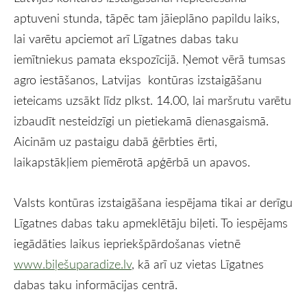
aptuveni stunda, tāpēc tam jāieplāno papildu laiks,
lai varētu apciemot arī Līgatnes dabas taku
iemītniekus pamata ekspozīcijā. Ņemot vērā tumsas
agro iestāšanos, Latvijas kontūras izstaigāšanu
ieteicams uzsākt līdz plkst. 14.00, lai maršrutu varētu
izbaudīt nesteidzīgi un pietiekamā dienasgaismā.
Aicinām uz pastaigu dabā ģērbties ērti,
laikapstākļiem piemērotā apģērbā un apavos.
Valsts kontūras izstaigāšana iespējama tikai ar derīgu
Līgatnes dabas taku apmeklētāju biļeti. To iespējams
iegādāties laikus iepriekšpārdošanas vietnē
www.biļešuparadize.lv
, kā arī uz vietas Līgatnes
dabas taku informācijas centrā.