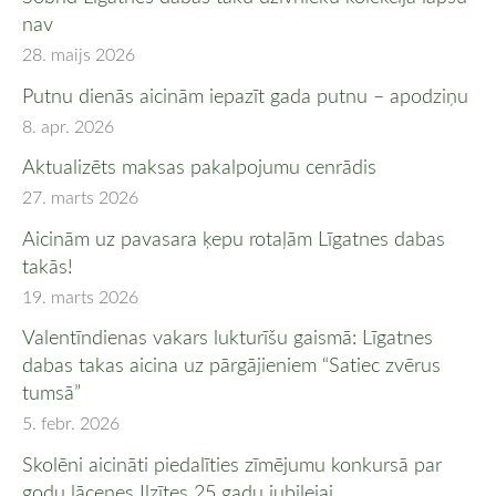
nav
28. maijs 2026
Putnu dienās aicinām iepazīt gada putnu – apodziņu
8. apr. 2026
Aktualizēts maksas pakalpojumu cenrādis
27. marts 2026
Aicinām uz pavasara ķepu rotaļām Līgatnes dabas
takās!
19. marts 2026
Valentīndienas vakars lukturīšu gaismā: Līgatnes
dabas takas aicina uz pārgājieniem “Satiec zvērus
tumsā”
5. febr. 2026
Skolēni aicināti piedalīties zīmējumu konkursā par
godu lācenes Ilzītes 25 gadu jubilejai