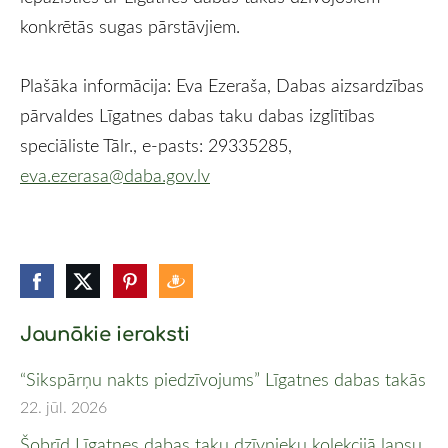
konkrētās sugas pārstāvjiem.
Plašāka informācija: Eva Ezeraša, Dabas aizsardzības
pārvaldes Līgatnes dabas taku dabas izglītības
speciāliste Tālr., e-pasts: 29335285,
eva.ezerasa@daba.gov.lv
Jaunākie ieraksti
“Sikspārņu nakts piedzīvojums” Līgatnes dabas takās
22. jūl. 2026
Šobrīd Līgatnes dabas taku dzīvnieku kolekcijā lapsu